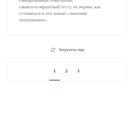
гликированный гемоглобин,
глюкозотолерантный тест), их нормы, как
готовиться и что значит «значение
пограничное».
Загрузить еще
1
2
3