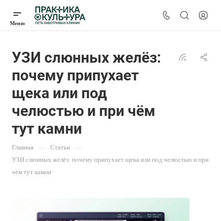
УЗИ слюнных желёз:
почему припухает
щека или под
челюстью и при чём
тут камни
Главная
—
Статьи
—
УЗИ слюнных желёз: почему припухает щека или под челюстью и при
чём тут камни