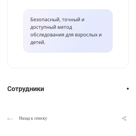
Безопасный, точный и
доступный метод
обследования для взрослых и
детей.
Акушер-
Врач-
Врач
гинеколог,
гинеколог/
УЗИ,
врач
Врач
Врач
врач-
Врач
Врач
Врач
Врач
Врач
врач
УЗД
УЗИ
УЗИ
гинеколог
УЗИ
УЗИ
УЗИ
УЗИ
УЗИ
УЗИ
Полякова
Трегубенко
Худойназаров
Михайлова
Быстрова
Кирина
Семахина
Васильева
Борисова
Киселева
Марина
Светлана
Шавкатджон
Лариса
Татьяна
Анастасия
Ирина
Жанна
Екатерина
Светлана
Сотрудники
Викторовна
Юрьевна
Каримджонович
Леонидовна
Анатольевна
Алексеевна
Андреевна
Александровна
Геннадьевна
Сергеевна
Назад к списку