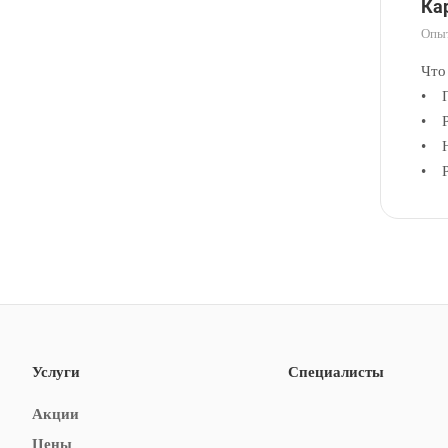
Ка
Опыт
Что
• П
• Р
• Н
• Р
Услуги
Специалисты
Акции
Цены