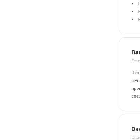
• Р
• Н
• Р
Ги
Опыт
Что
леч
про
спе
Он
Опыт