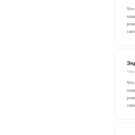
Что
пац
рек
свя
Эн
Опыт
Что
пац
рек
свя