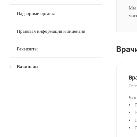
Мы 
Надзорные органы
мас
Правовая информация и лицензии
Врач
Реквизиты
Вакансии
Вр
Опыт
Что
• П
• Р
• Н
• Р