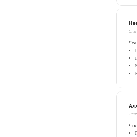
Не
Опыт
Что
• П
• Р
• Н
• Р
Ал
Опыт
Что
• П