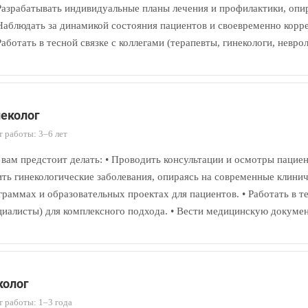
азрабатывать индивидуальные планы лечения и профилактики, опи
аблюдать за динамикой состояния пациентов и своевременно корр
аботать в тесной связке с коллегами (терапевты, гинекологи, невр
неколог
 работы: 3–6 лет
 вам предстоит делать: • Проводить консультации и осмотры пацие
ить гинекологические заболевания, опираясь на современные клини
граммах и образовательных проектах для пациентов. • Работать в те
циалисты) для комплексного подхода. • Вести медицинскую докуме
колог
 работы: 1–3 года