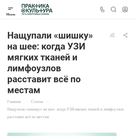
Нащупали «шишку»
на шее: когда УЗИ
мягких тканей и
лимфоузлов
расставит всё по
местам
Главная
—
Статьи
—
Нащупали «шишку» на шее: когда УЗИ мягких тканей и лимфоузлов
расставит всё по местам