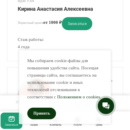
Врач УЗИ
Кирина Анастасия Алексеевна
от 1000 ₽
Первичный приём
Записаться
Стаж работы:
4 года
Мы собираем cookie-файлы для
повышения удобства сайта. Посещая
страницы сайта, вы соглашаетесь на
использование cookie и иных
технологий отслеживания в
соответствии с
Положением о cookies
.
ИМЕЮТСЯ ПРОТИВОПОКАЗАНИЯ. НЕОБХОДИМА
КОНСУЛЬТАЦИЯ СПЕЦИАЛИСТА.
Принять
врач УЗИ
Записаться
Акции
Контакты
Услуги
Цены