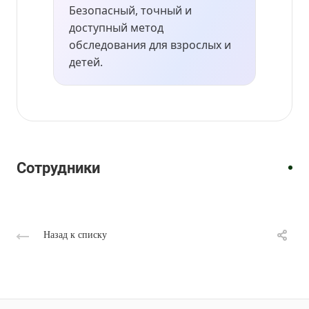
Безопасный, точный и
доступный метод
обследования для взрослых и
детей.
Акушер-
Врач-
Врач
гинеколог,
гинеколог/
УЗИ,
врач
Врач
Врач
врач-
Врач
Врач
Врач
Врач
Врач
врач
УЗД
УЗИ
УЗИ
гинеколог
УЗИ
УЗИ
УЗИ
УЗИ
УЗИ
УЗИ
Полякова
Трегубенко
Худойназаров
Михайлова
Быстрова
Кирина
Семахина
Васильева
Борисова
Киселева
Марина
Светлана
Шавкатджон
Лариса
Татьяна
Анастасия
Ирина
Жанна
Екатерина
Светлана
Сотрудники
Викторовна
Юрьевна
Каримджонович
Леонидовна
Анатольевна
Алексеевна
Андреевна
Александровна
Геннадьевна
Сергеевна
Назад к списку