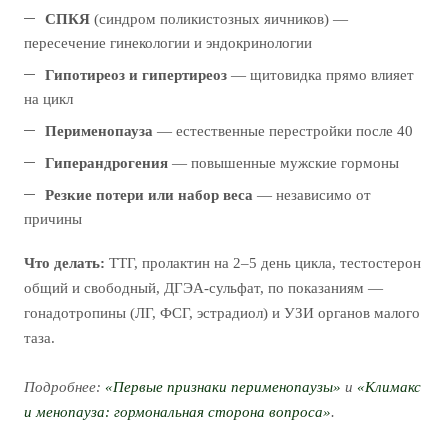
СПКЯ
(синдром поликистозных яичников) —
пересечение гинекологии и эндокринологии
Гипотиреоз и гипертиреоз
— щитовидка прямо влияет
на цикл
Перименопауза
— естественные перестройки после 40
Гиперандрогения
— повышенные мужские гормоны
Резкие потери или набор веса
— независимо от
причины
Что делать:
ТТГ, пролактин на 2–5 день цикла, тестостерон
общий и свободный, ДГЭА-сульфат, по показаниям —
гонадотропины (ЛГ, ФСГ, эстрадиол) и УЗИ органов малого
таза.
Подробнее:
«Первые признаки перименопаузы»
и
«Климакс
и менопауза: гормональная сторона вопроса»
.