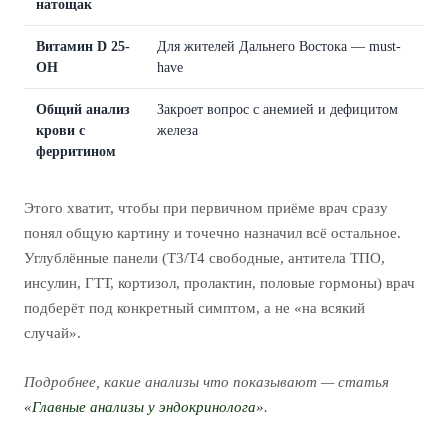
натощак
Витамин D 25-
Для жителей Дальнего Востока — must-
OH
have
Общий анализ
Закроет вопрос с анемией и дефицитом
крови с
железа
ферритином
Этого хватит, чтобы при первичном приёме врач сразу
понял общую картину и точечно назначил всё остальное.
Углублённые панели (Т3/Т4 свободные, антитела ТПО,
инсулин, ГТТ, кортизол, пролактин, половые гормоны) врач
подберёт под конкретный симптом, а не «на всякий
случай».
Подробнее, какие анализы что показывают — статья
«Главные анализы у эндокринолога»
.