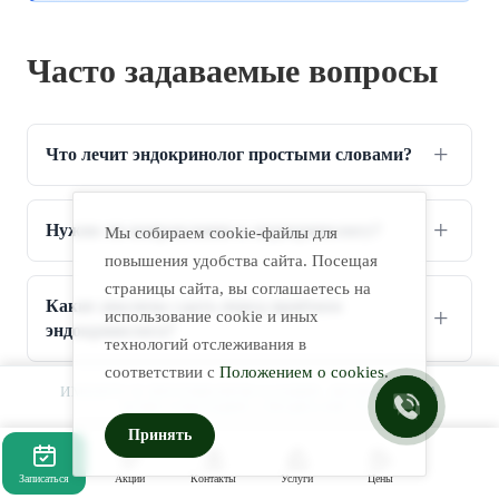
Часто задаваемые вопросы
Что лечит эндокринолог простыми словами?
Нужно ли направление к эндокринологу?
Мы собираем cookie-файлы для
повышения удобства сайта. Посещая
страницы сайта, вы соглашаетесь на
Какие анализы сдать перед приёмом
использование cookie и иных
эндокринолога?
технологий отслеживания в
соответствии с
Положением о cookies
.
ИМЕЮТСЯ ПРОТИВОПОКАЗАНИЯ. НЕОБХОДИМА
Сколько длится приём эндокринолога?
КОНСУЛЬТАЦИЯ СПЕЦИАЛИСТА.
Принять
За сколько лет до диагноза появляются
Записаться
Акции
Контакты
Услуги
Цены