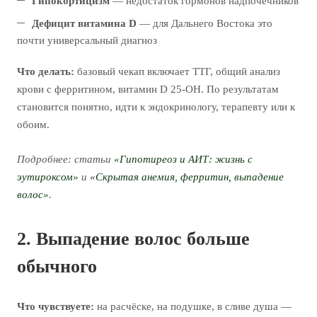
Гипокортицизм
— недостаток гормонов надпочечников
Дефицит витамина D
— для Дальнего Востока это
почти универсальный диагноз
Что делать:
базовый чекап включает ТТГ, общий анализ
крови с ферритином, витамин D 25-OH. По результатам
становится понятно, идти к эндокринологу, терапевту или к
обоим.
Подробнее: статьи
«Гипотиреоз и АИТ: жизнь с
эутироксом»
и
«Скрытая анемия, ферритин, выпадение
волос»
.
2. Выпадение волос больше
обычного
Что чувствуете:
на расчёске, на подушке, в сливе душа —