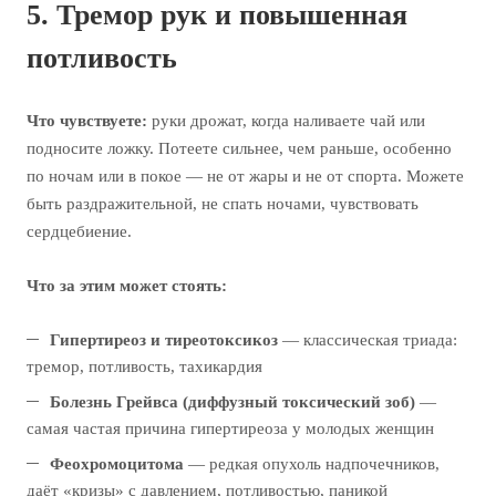
5. Тремор рук и повышенная
потливость
Что чувствуете:
руки дрожат, когда наливаете чай или
подносите ложку. Потеете сильнее, чем раньше, особенно
по ночам или в покое — не от жары и не от спорта. Можете
быть раздражительной, не спать ночами, чувствовать
сердцебиение.
Что за этим может стоять:
Гипертиреоз и тиреотоксикоз
— классическая триада:
тремор, потливость, тахикардия
Болезнь Грейвса (диффузный токсический зоб)
—
самая частая причина гипертиреоза у молодых женщин
Феохромоцитома
— редкая опухоль надпочечников,
даёт «кризы» с давлением, потливостью, паникой