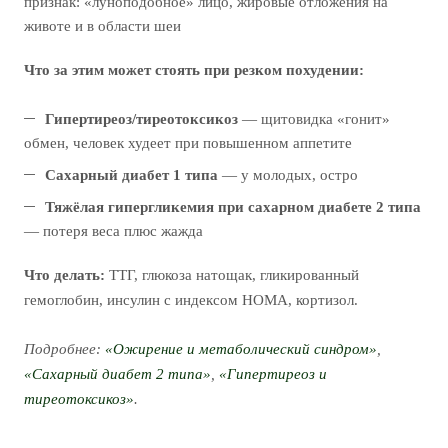
признак: «луноподобное» лицо, жировые отложения на
животе и в области шеи
Что за этим может стоять при резком похудении:
Гипертиреоз/тиреотоксикоз
— щитовидка «гонит»
обмен, человек худеет при повышенном аппетите
Сахарный диабет 1 типа
— у молодых, остро
Тяжёлая гипергликемия при сахарном диабете 2 типа
— потеря веса плюс жажда
Что делать:
ТТГ, глюкоза натощак, гликированный
гемоглобин, инсулин с индексом HOMA, кортизол.
Подробнее:
«Ожирение и метаболический синдром»
,
«Сахарный диабет 2 типа»
,
«Гипертиреоз и
тиреотоксикоз»
.