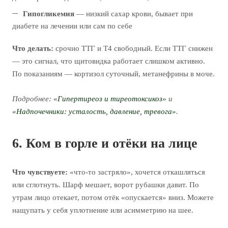
Гипогликемия
— низкий сахар крови, бывает при
диабете на лечении или сам по себе
Что делать:
срочно ТТГ и Т4 свободный. Если ТТГ снижен
— это сигнал, что щитовидка работает слишком активно.
По показаниям — кортизол суточный, метанефрины в моче.
Подробнее:
«Гипертиреоз и тиреотоксикоз»
и
«Надпочечники: усталость, давление, тревога»
.
6. Ком в горле и отёки на лице
Что чувствуете:
«что-то застряло», хочется откашляться
или сглотнуть. Шарф мешает, ворот рубашки давит. По
утрам лицо отекает, потом отёк «опускается» вниз. Можете
нащупать у себя уплотнение или асимметрию на шее.