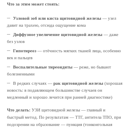
Что за этим может стоять:
Узловой зоб или киста щитовидной железы
— узел
давит на трахею, отсюда ощущение кома
Диффузное увеличение щитовидной железы
— даже
без узлов
Гипотиреоз
— отёчность мягких тканей лица, особенно
век и пальцев
Воспалительные тиреоидиты
— реже, но бывают
болезненными
В редких случаях —
рак щитовидной железы
(хорошая
новость: в подавляющем большинстве случаев он
медленный и хорошо лечится при ранней диагностике)
Что делать:
УЗИ щитовидной железы — главный и
быстрый метод. По результатам — ТТГ, антитела ТПО, при
подозрении на образование — пункция (тонкоигольная