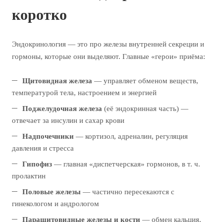
коротко
Эндокринология — это про железы внутренней секреции и
гормоны, которые они выделяют. Главные «герои» приёма:
Щитовидная железа
— управляет обменом веществ,
температурой тела, настроением и энергией
Поджелудочная железа
(её эндокринная часть) —
отвечает за инсулин и сахар крови
Надпочечники
— кортизол, адреналин, регуляция
давления и стресса
Гипофиз
— главная «диспетчерская» гормонов, в т. ч.
пролактин
Половые железы
— частично пересекаются с
гинекологом и андрологом
Паращитовидные железы и кости
— обмен кальция,