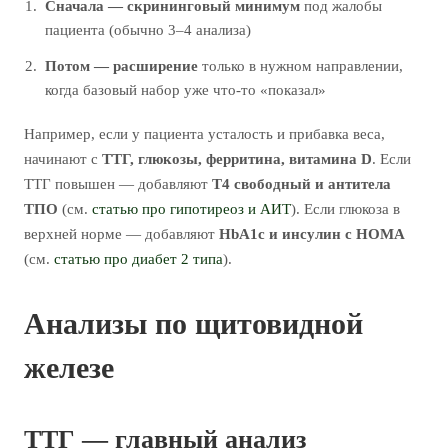
Сначала — скрининговый минимум
под жалобы
пациента (обычно 3–4 анализа)
Потом — расширение
только в нужном направлении,
когда базовый набор уже что-то «показал»
Например, если у пациента усталость и прибавка веса,
начинают с
ТТГ, глюкозы, ферритина, витамина D
. Если
ТТГ повышен — добавляют
Т4 свободный и антитела
ТПО
(см.
статью про гипотиреоз и АИТ
). Если глюкоза в
верхней норме — добавляют
HbA1c и инсулин с HOMA
(см.
статью про диабет 2 типа
).
Анализы по щитовидной
железе
ТТГ — главный анализ