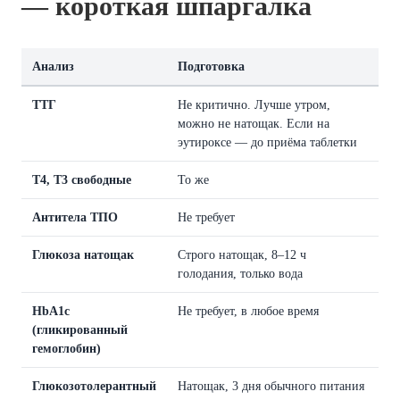
— короткая шпаргалка
Анализ
Подготовка
ТТГ
Не критично. Лучше утром,
можно не натощак. Если на
эутироксе — до приёма таблетки
Т4, Т3 свободные
То же
Антитела ТПО
Не требует
Глюкоза натощак
Строго натощак, 8–12 ч
голодания, только вода
HbA1c
Не требует, в любое время
(гликированный
гемоглобин)
Глюкозотолерантный
Натощак, 3 дня обычного питания