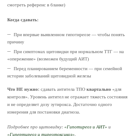
смотреть референс в бланке)
Когда сдавать:
При впервые выявленном гипотиреозе — чтобы понять
причину
При симптомах щитовидки при нормальном ТТГ — на
«опережение» (возможен будущий АИТ)
Перед планированием беременности — при семейной
истории заболеваний щитовидной железы
Что НЕ нужно:
сдавать антитела ТПО
квартально
«для
контроля». Уровень антител не отражает тяжесть состояния
и не определяет дозу эутирокса. Достаточно одного
измерения для постановки диагноза.
Подробнее про щитовидку:
«Гипотиреоз и АИТ»
и
«Гипертиреоз и тиреотоксикоз»
.