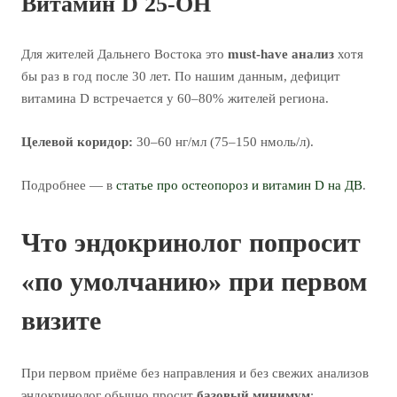
Витамин D 25-OH
Для жителей Дальнего Востока это
must-have анализ
хотя
бы раз в год после 30 лет. По нашим данным, дефицит
витамина D встречается у 60–80% жителей региона.
Целевой коридор:
30–60 нг/мл (75–150 нмоль/л).
Подробнее — в
статье про остеопороз и витамин D на ДВ
.
Что эндокринолог попросит
«по умолчанию» при первом
визите
При первом приёме без направления и без свежих анализов
эндокринолог обычно просит
базовый минимум
: