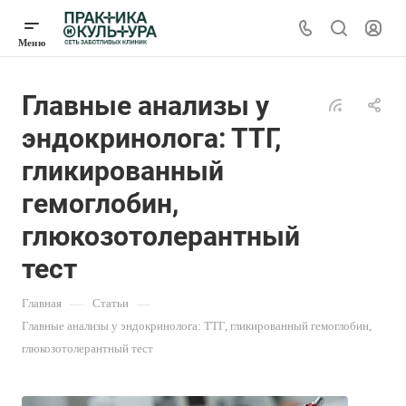
Главные анализы у
эндокринолога: ТТГ,
гликированный
гемоглобин,
глюкозотолерантный
тест
Главная
—
Статьи
—
Главные анализы у эндокринолога: ТТГ, гликированный гемоглобин,
глюкозотолерантный тест