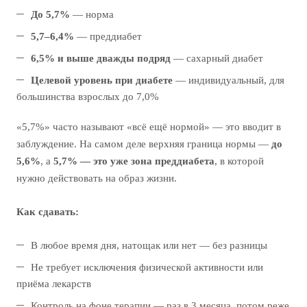
До 5,7%
— норма
5,7–6,4%
— преддиабет
6,5% и выше дважды подряд
— сахарный диабет
Целевой уровень при диабете
— индивидуальный, для
большинства взрослых до 7,0%
«5,7%» часто называют «всё ещё нормой» — это вводит в
заблуждение. На самом деле верхняя граница нормы —
до
5,6%
, а
5,7% — это уже зона преддиабета
, в которой
нужно действовать на образ жизни.
Как сдавать:
В любое время дня, натощак или нет — без разницы
Не требует исключения физической активности или
приёма лекарств
Контроль на фоне терапии — раз в 3 месяца, потом реже