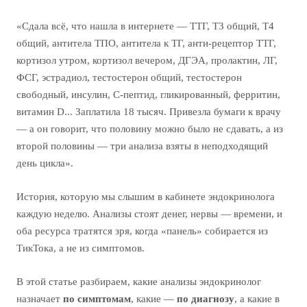
«Сдала всё, что нашла в интернете — ТТГ, Т3 общий, Т4
общий, антитела ТПО, антитела к ТГ, анти-рецептор ТТГ,
кортизол утром, кортизол вечером, ДГЭА, пролактин, ЛГ,
ФСГ, эстрадиол, тестостерон общий, тестостерон
свободный, инсулин, С-пептид, гликированный, ферритин,
витамин D... Заплатила 18 тысяч. Привезла бумаги к врачу
— а он говорит, что половину можно было не сдавать, а из
второй половины — три анализа взяты в неподходящий
день цикла».
История, которую мы слышим в кабинете эндокринолога
каждую неделю. Анализы стоят денег, нервы — времени, и
оба ресурса тратятся зря, когда «панель» собирается из
ТикТока, а не из симптомов.
В этой статье разбираем, какие анализы эндокринолог
назначает
по симптомам
, какие —
по диагнозу
, а какие в