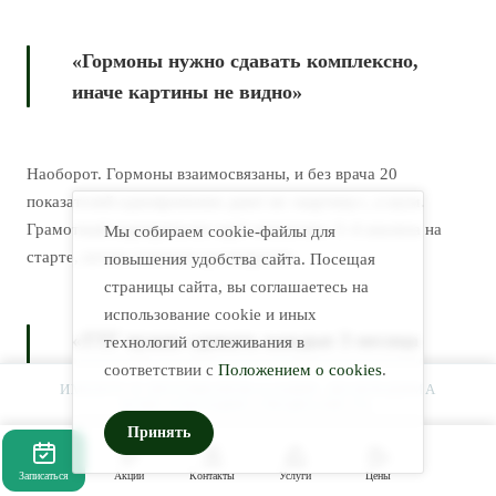
«Гормоны нужно сдавать комплексно,
иначе картины не видно»
Наоборот. Гормоны взаимосвязаны, и без врача 20
показателей одновременно дают не «картину», а шум.
Грамотный эндокринолог идёт пошагово: 3–4 анализа на
Мы собираем cookie-файлы для
старте, потом точечное расширение.
повышения удобства сайта. Посещая
страницы сайта, вы соглашаетесь на
использование cookie и иных
«ТТГ нужно сдавать каждые 3 месяца
технологий отслеживания в
после 40»
соответствии с
Положением о cookies
.
ИМЕЮТСЯ ПРОТИВОПОКАЗАНИЯ. НЕОБХОДИМА
КОНСУЛЬТАЦИЯ СПЕЦИАЛИСТА.
Принять
Здоровому взрослому без жалоб ТТГ достаточно сдавать
Записаться
Акции
Контакты
Услуги
Цены
раз в 2–3 года
. После 50 — раз в 1–2 года. После 60, при