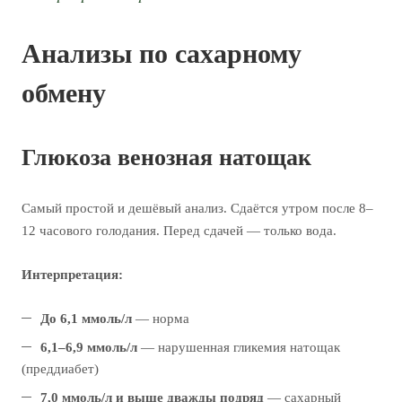
Анализы по сахарному
обмену
Глюкоза венозная натощак
Самый простой и дешёвый анализ. Сдаётся утром после 8–
12 часового голодания. Перед сдачей — только вода.
Интерпретация:
До 6,1 ммоль/л
— норма
6,1–6,9 ммоль/л
— нарушенная гликемия натощак
(преддиабет)
7,0 ммоль/л и выше дважды подряд
— сахарный