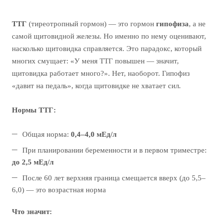
ТТГ
(тиреотропный гормон) — это гормон
гипофиза
, а не
самой щитовидной железы. Но именно по нему оценивают,
насколько щитовидка справляется. Это парадокс, который
многих смущает: «У меня ТТГ повышен — значит,
щитовидка работает много?». Нет, наоборот. Гипофиз
«давит на педаль», когда щитовидке не хватает сил.
Нормы ТТГ:
Общая норма:
0,4–4,0 мЕд/л
При планировании беременности и в первом триместре:
до 2,5 мЕд/л
После 60 лет верхняя граница смещается вверх (до 5,5–
6,0) — это возрастная норма
Что значит: