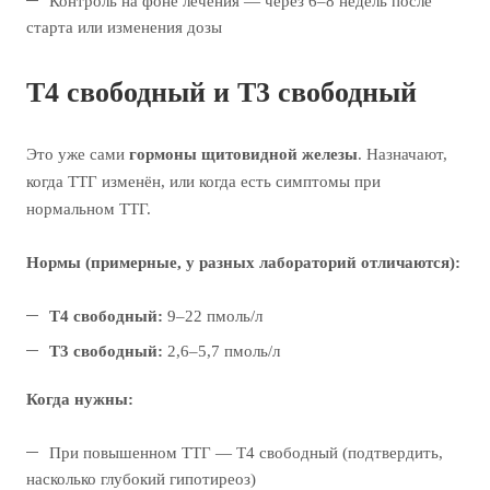
Контроль на фоне лечения — через 6–8 недель после
старта или изменения дозы
Т4 свободный и Т3 свободный
Это уже сами
гормоны щитовидной железы
. Назначают,
когда ТТГ изменён, или когда есть симптомы при
нормальном ТТГ.
Нормы (примерные, у разных лабораторий отличаются):
Т4 свободный:
9–22 пмоль/л
Т3 свободный:
2,6–5,7 пмоль/л
Когда нужны:
При повышенном ТТГ — Т4 свободный (подтвердить,
насколько глубокий гипотиреоз)