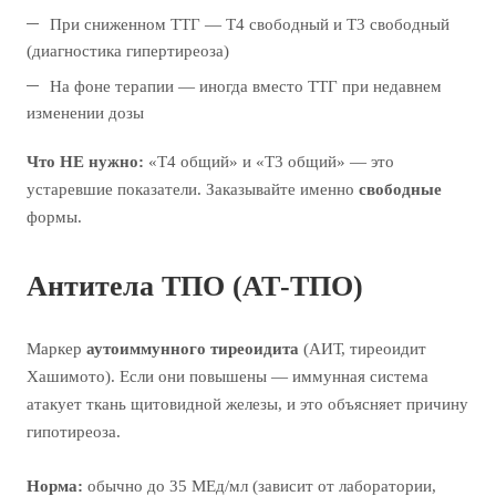
При сниженном ТТГ — Т4 свободный и Т3 свободный
(диагностика гипертиреоза)
На фоне терапии — иногда вместо ТТГ при недавнем
изменении дозы
Что НЕ нужно:
«Т4 общий» и «Т3 общий» — это
устаревшие показатели. Заказывайте именно
свободные
формы.
Антитела ТПО (АТ-ТПО)
Маркер
аутоиммунного тиреоидита
(АИТ, тиреоидит
Хашимото). Если они повышены — иммунная система
атакует ткань щитовидной железы, и это объясняет причину
гипотиреоза.
Норма:
обычно до 35 МЕд/мл (зависит от лаборатории,