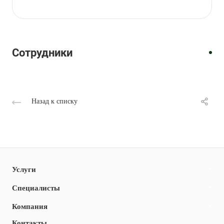
Врач
Врач
врач-
Врач
Врач
Врач
Врач
Врач
врач
Врач
УЗИ
УЗИ
гинеколог
УЗИ
УЗИ
УЗИ
УЗИ
УЗИ
УЗИ
УЗИ
Трегубенко
Худойназаров
Михайлова
Быстрова
Кирина
Семахина
Васильева
Борисова
Киселева
Но
Светлана
Шавкатджон
Лариса
Татьяна
Анастасия
Ирина
Жанна
Екатерина
Светлана
Наталья
Сотрудники
Юрьевна
Каримджонович
Леонидовна
Анатольевна
Алексеевна
Андреевна
Александровна
Геннадьевна
Сергеевна
Енбоновна
Назад к списку
Услуги
Специалисты
Компания
Контакты