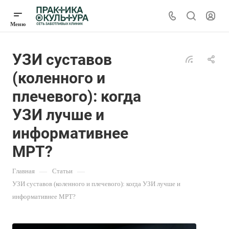
УЗИ суставов
(коленного и
плечевого): когда
УЗИ лучше и
информативнее
МРТ?
Главная
—
Статьи
—
УЗИ суставов (коленного и плечевого): когда УЗИ лучше и
информативнее МРТ?