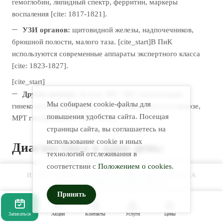
гемоглобин, липидный спектр, ферритин, маркеры
воспаления [cite: 1817-1821].
УЗИ органов:
щитовидной железы, надпочечников,
брюшной полости, малого таза. [cite_start]В ПиК
используются современные аппараты экспертного класса
[cite: 1823-1827].
[cite_start]
Другие методы:
Холтер ЭКГ, ЭКГ, консультации
Мы собираем cookie-файлы для
гинеколога-эндокринолога, тест толерантности к глюкозе,
повышения удобства сайта. Посещая
МРТ гипофиза [cite: 1829-1833].
страницы сайта, вы соглашаетесь на
использование cookie и иных
Диагностика в один день:
технологий отслеживания в
удобство ПиК
соответствии с
Положением о cookies
.
ИМЕЮТСЯ ПРОТИВОПОКАЗАНИЯ. НЕОБХОДИМА
КОНСУЛЬТАЦИЯ СПЕЦИАЛИСТА.
Принять
Большинство обследований можно пройти в день приёма:
УЗИ щитовидной железы, анализы на гормоны, анализы на
Записаться
Акции
Контакты
Услуги
Цены
сахар, консультация гинеколога-эндокринолога, ЭКГ или