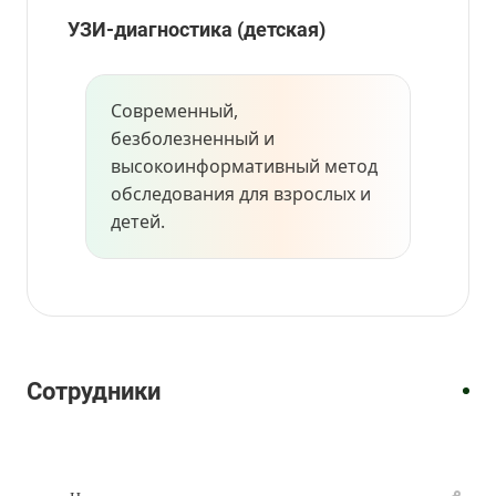
УЗИ-диагностика (детская)
Современный,
безболезненный и
высокоинформативный метод
обследования для взрослых и
детей.
Врач-
Врач
гинеколог/
УЗИ,
Врач
Врач
врач-
Врач
Врач
Врач
Врач
Врач
врач
Врач
УЗИ
УЗИ
гинеколог
УЗИ
УЗИ
УЗИ
УЗИ
УЗИ
УЗИ
УЗИ
Трегубенко
Худойназаров
Михайлова
Быстрова
Кирина
Семахина
Васильева
Борисова
Киселева
Но
Светлана
Шавкатджон
Лариса
Татьяна
Анастасия
Ирина
Жанна
Екатерина
Светлана
Наталья
Сотрудники
Юрьевна
Каримджонович
Леонидовна
Анатольевна
Алексеевна
Андреевна
Александровна
Геннадьевна
Сергеевна
Енбоновна