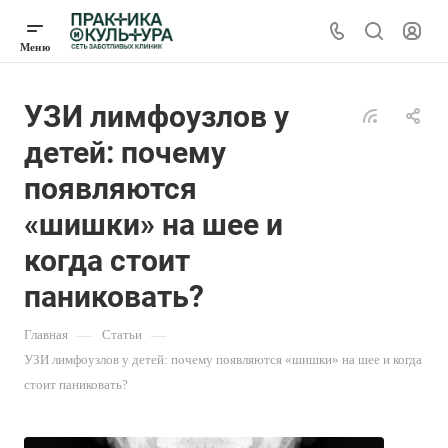
УЗИ лимфоузлов у
детей: почему
появляются
«шишки» на шее и
когда стоит
паниковать?
Главная
—
Статьи
—
УЗИ лимфоузлов у детей: почему появляются «шишки» на шее и когда
стоит паниковать?