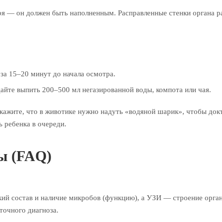
я — он должен быть наполненным. Расправленные стенки органа ра
за 15–20 минут до начала осмотра.
айте выпить 200–500 мл негазированной воды, компота или чая.
сскажите, что в животике нужно надуть «водяной шарик», чтобы докт
 ребенка в очереди.
ы (FAQ)
кий состав и наличие микробов (функцию), а УЗИ — строение орган
точного диагноза.