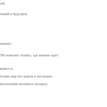
бой.
фекций в будущем.
знаках:
ЗИ поможет понять, где именно идет
жняется.
олько жар без кашля и насморка.
(воспаления мочевого пузыря).