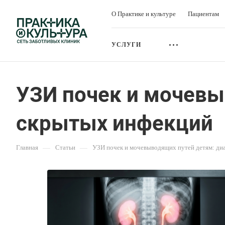
О Практике и культуре
Пациентам
УСЛУГИ
УЗИ почек и мочевы
скрытых инфекций
Главная
—
Статьи
—
УЗИ почек и мочевыводящих путей детям: ди