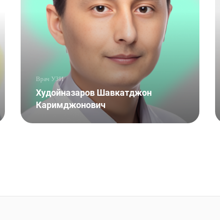
Врач УЗИ
Худойназаров Шавкатджон
Каримджонович