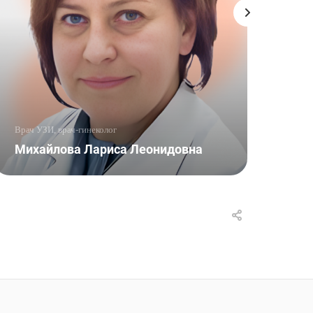
Врач УЗИ, врач-гинеколог
Врач
Михайлова Лариса Леонидовна
Быс