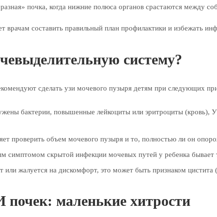
азная» почка, когда нижние полюса органов срастаются между со
ет врачам составить правильный план профилактики и избежать ин
очевыделительную систему?
комендуют сделать узи мочевого пузыря детям при следующих при
ужены бактерии, повышенные лейкоциты или эритроциты (кровь), У
ет проверить объем мочевого пузыря и то, полностью ли он опоро
м симптомом скрытой инфекции мочевых путей у ребенка бывает т
 или жалуется на дискомфорт, это может быть признаком цистита 
И почек: маленькие хитрости