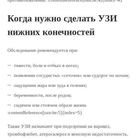
противопоказаний. :contentReference[oaicite:4]{index=4}
Когда нужно сделать УЗИ
нижних конечностей
Обследование рекомендуется при:
тяжести, боли и отёках в ногах;
появлении сосудистых «сеточек» или судорог по ночам;
ощущении жара или зуда в голенях;
беременности, после родов;
сидячем или стоячем образе жизни.
:contentReference[oaicite:5]{index=5}
Также УЗИ назначают при подозрении на варикоз,
тромбофлебит, атеросклероз и венозную недостаточность.