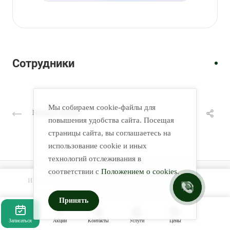
УЗИ,
Врач
Врач
врач-
Врач
Врач
Врач
Врач
Врач
врач
Врач
УЗИ,
УЗИ
гинеколог
УЗИ
УЗИ
УЗИ
УЗИ
УЗИ
УЗИ
УЗИ
терапевт
Худойназаров
Михайлова
Быстрова
Кирина
Семахина
Васильева
Борисова
Киселева
Но
Ожегов
Шавкатджон
Лариса
Татьяна
Анастасия
Ирина
Жанна
Екатерина
Светлана
Наталья
Евгений
Сотрудники
Каримджонович
Леонидовна
Анатольевна
Алексеевна
Андреевна
Александровна
Геннадьевна
Сергеевна
Енбоновна
Владимирович
Мы собираем cookie-файлы для
Назад к списку
повышения удобства сайта. Посещая
страницы сайта, вы соглашаетесь на
использование cookie и иных
технологий отслеживания в
соответствии с
Положением о cookies
.
ИМЕЮТСЯ ПРОТИВОПОКАЗАНИЯ. НЕОБХОДИМА
Услуги
КОНСУЛЬТАЦИЯ СПЕЦИАЛИСТА.
Принять
Специалисты
Компания
Записаться
Акции
Контакты
Услуги
Цены