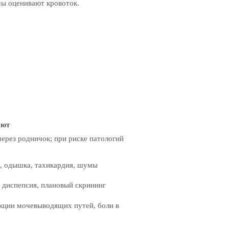
ы оценивают кровоток.
ают
через родничок; при риске патологий
, одышка, тахикардия, шумы
, диспепсия, плановый скрининг
кции мочевыводящих путей, боли в