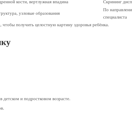
дренной кости, вертлужная впадина
Скрининг дисп
По направлени
труктура, узловые образования
специалиста
, чтобы получить целостную картину здоровья ребёнка.
нку
 детском и подростковом возрасте.
в.