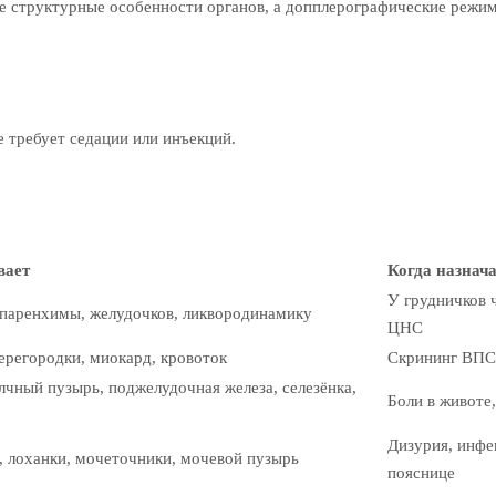
 структурные особенности органов, а допплерографические режим
 требует седации или инъекций.
вает
Когда назнач
У грудничков 
паренхимы, желудочков, ликвородинамику
ЦНС
ерегородки, миокард, кровоток
Скрининг ВПС
лчный пузырь, поджелудочная железа, селезёнка,
Боли в животе
Дизурия, инфе
 лоханки, мочеточники, мочевой пузырь
пояснице