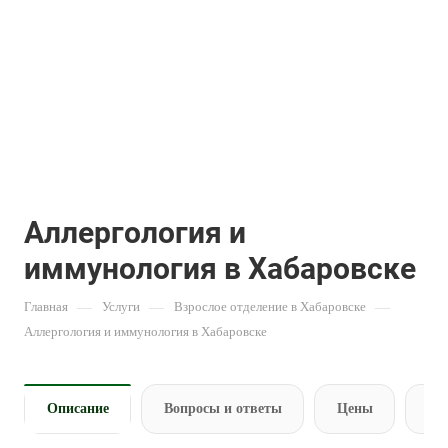
Аллергология и
иммунология в Хабаровске
Главная
—
Услуги
—
Взрослое отделение в Хабаровске
—
Аллергология и иммунология в Хабаровске
Описание
Вопросы и ответы
Цены
За