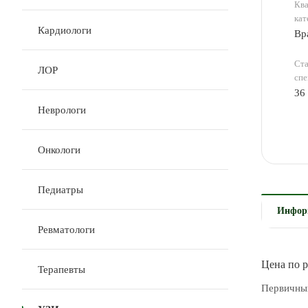
Кв
кат
Кардиологи
Вр
Ста
ЛОР
спе
36
Неврологи
Онкологи
Педиатры
Информ
Ревматологи
Цена по 
Терапевты
Первичный