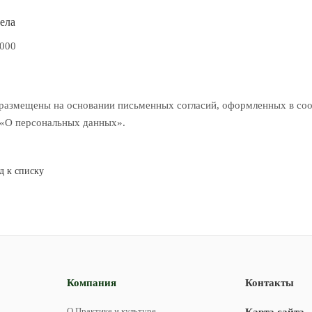
ела
1000
размещены на основании письменных согласий, оформленных в соотв
«О персональных данных».
д к списку
Компания
Контакты
О Практике и культуре