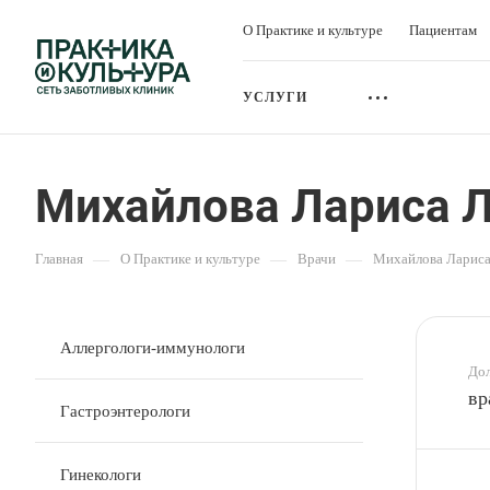
О Практике и культуре
Пациентам
УСЛУГИ
Михайлова Лариса Л
Главная
—
О Практике и культуре
—
Врачи
—
Михайлова Лариса
Аллергологи-иммунологи
До
вр
Гастроэнтерологи
Гинекологи