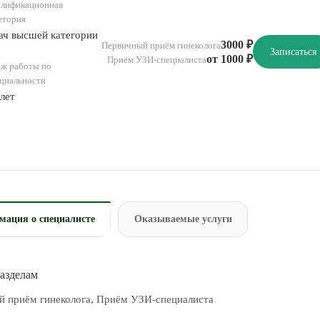
алификационная
егория
ач высшей категории
3000 ₽
Первичный приём гинеколога
Записаться
от 1000 ₽
Приём УЗИ-специалиста
ж работы по
циальности
 лет
ация о специалисте
Оказываемые услуги
разделам
 приём гинеколога, Приём УЗИ-специалиста