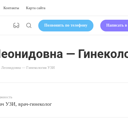
Контакты
Карта сайта
Позвонить по телефону
Написать 
еонидовна — Гинекол
 Леонидовна — Гинекология УЗИ
лжность
ач УЗИ, врач-гинеколог