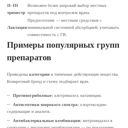
II–III
Возможен более широкий выбор местных
триместр
препаратов под контролем врача.
Предпочтение — местным средствам с
Лактация
минимальной системной абсорбцией; учитывать
совместимость с ГВ.
Примеры популярных групп
препаратов
Приведены
категории
и типичные действующие вещества.
Конкретный бренд и схему подбирает врач.
Противогрибковые:
клотримазол, натамицин.
Антисептики широкого спектра:
хлоргексидин-
содержащие и аналоги.
Антибактериальные комбинации:
метронидазол в
сочетании с местными антибиотиками — по показаниям.