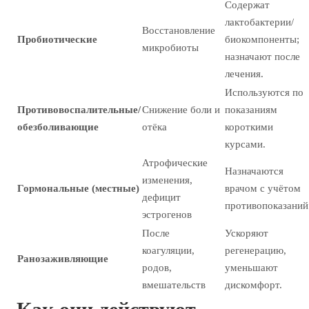
Содержат
лактобактерии/
Восстановление
Пробиотические
биокомпоненты;
микробиоты
назначают после
лечения.
Используются по
Противовоспалительные/
Снижение боли и
показаниям
обезболивающие
отёка
короткими
курсами.
Атрофические
Назначаются
изменения,
Гормональные (местные)
врачом с учётом
дефицит
противопоказаний
эстрогенов
После
Ускоряют
коагуляции,
регенерацию,
Ранозаживляющие
родов,
уменьшают
вмешательств
дискомфорт.