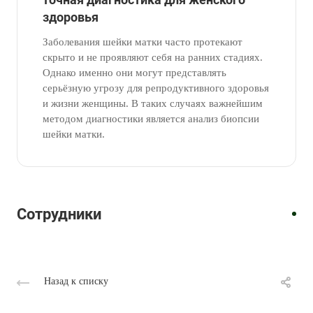
здоровья
Заболевания шейки матки часто протекают
скрыто и не проявляют себя на ранних стадиях.
Однако именно они могут представлять
серьёзную угрозу для репродуктивного здоровья
и жизни женщины. В таких случаях важнейшим
методом диагностики является анализ биопсии
шейки матки.
Врач
Врач-
Врач-
Врач-
гинеколог-
Врач-
гинеколог
гинеколог
гинеколог
эндокринолог
гинеколог
Кан
Ступина
Молодцова
Горшкова
Новикова
Вероника
Ирина
Лариса
Оксана
Нина
Сотрудники
Тимофеевна
Николаевна
Юрьевна
Владимировна
Васильевна
Назад к списку