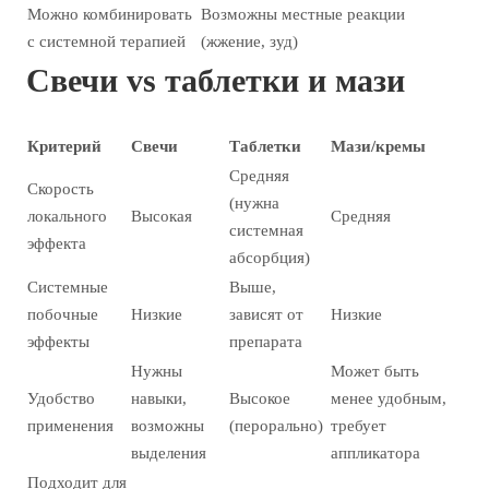
Можно комбинировать
Возможны местные реакции
с системной терапией
(жжение, зуд)
Свечи vs таблетки и мази
Критерий
Свечи
Таблетки
Мази/кремы
Средняя
Скорость
(нужна
локального
Высокая
Средняя
системная
эффекта
абсорбция)
Системные
Выше,
побочные
Низкие
зависят от
Низкие
эффекты
препарата
Нужны
Может быть
Удобство
навыки,
Высокое
менее удобным,
применения
возможны
(перорально)
требует
выделения
аппликатора
Подходит для