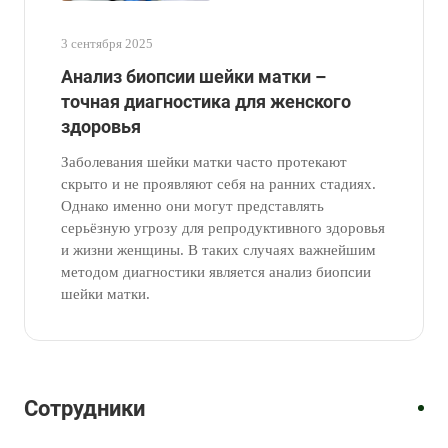
3 сентября 2025
Анализ биопсии шейки матки –
точная диагностика для женского
здоровья
Заболевания шейки матки часто протекают
скрыто и не проявляют себя на ранних стадиях.
Однако именно они могут представлять
серьёзную угрозу для репродуктивного здоровья
и жизни женщины. В таких случаях важнейшим
методом диагностики является анализ биопсии
шейки матки.
Врач
Врач-
Врач-
гинеколог-
Врач-
гинеколог
гинеколог
эндокринолог
гинеколог
Кан
Ступина
Горшкова
Новикова
Вероника
Ирина
Оксана
Нина
Сотрудники
Тимофеевна
Николаевна
Владимировна
Васильевна