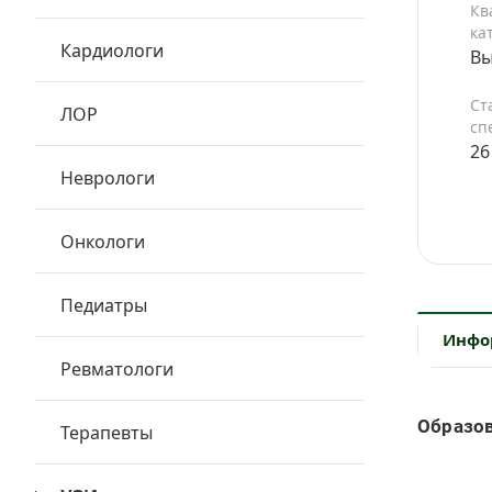
Кв
ка
Кардиологи
Вы
Ст
ЛОР
сп
26
Неврологи
Онкологи
Педиатры
Инфо
Ревматологи
Образо
Терапевты