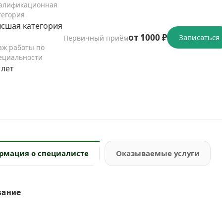
алификационная
тегория
сшая категория
от 1000 ₽
Записаться
Первичный приём
аж работы по
ециальности
 лет
рмация о специалисте
Оказываемые услуги
вание