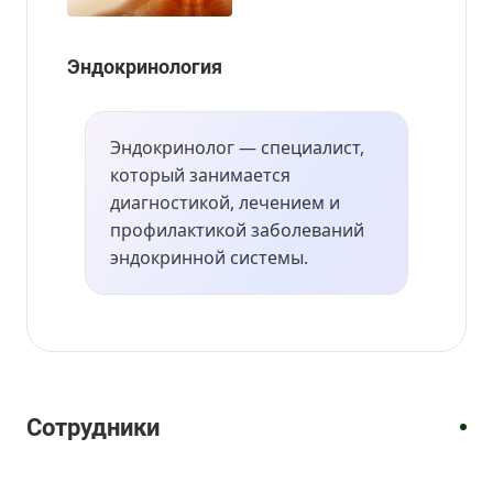
Эндокринология
Эндокринолог — специалист,
который занимается
диагностикой, лечением и
профилактикой заболеваний
эндокринной системы.
Врач-
Врач-
Врач-
Врач-
эндокринолог
эндокринолог
эндокринолог
эндокринолог
Горлушкина
Килихевич
Шаброва
Соколова
Татьяна
Наталья
Ирина
Оксана
Сотрудники
Николаевна
Викторовна
Владимировна
Юрьевна